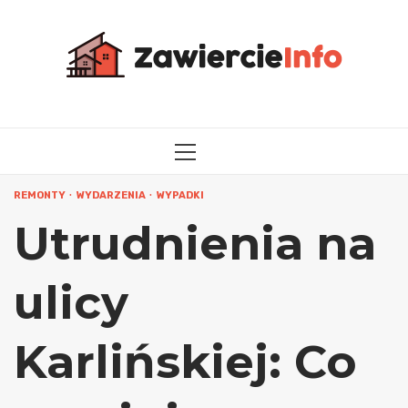
Przejdź
do
treści
MENU
GŁÓWNE
REMONTY
WYDARZENIA
WYPADKI
Utrudnienia na
ulicy
Karlińskiej: Co