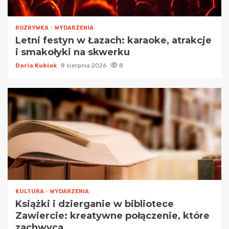
ROZRYWKA
WYDARZENIA
Letni festyn w Łazach: karaoke, atrakcje
i smakołyki na skwerku
Daria Kubiak
8 sierpnia 2026
8
KULTURA
WYDARZENIA
Książki i dzierganie w bibliotece
Zawiercie: kreatywne połączenie, które
zachwyca