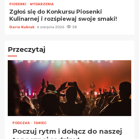
PIOSENKI
WYDARZENIA
Zgłoś się do Konkursu Piosenki
Kulinarnej i rozśpiewaj swoje smaki!
Daria Kubiak
6 sierpnia 2026
38
Przeczytaj
PODCZAS
TANIEC
Poczuj rytm i dołącz do naszej