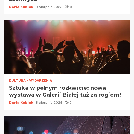
Daria Kubiak
8 sierpnia 2026
8
KULTURA
WYDARZENIA
Sztuka w pełnym rozkwicie: nowa
wystawa w Galerii Białej tuż za rogiem!
Daria Kubiak
8 sierpnia 2026
7