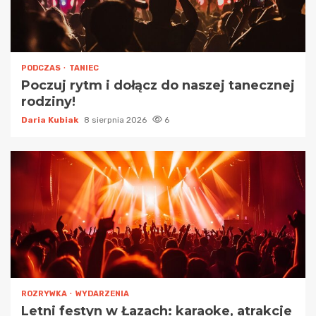
PODCZAS
TANIEC
Poczuj rytm i dołącz do naszej tanecznej
rodziny!
Daria Kubiak
8 sierpnia 2026
6
ROZRYWKA
WYDARZENIA
Letni festyn w Łazach: karaoke, atrakcje