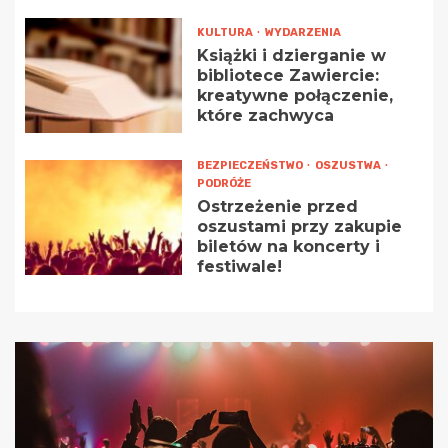
KULTURA
WYDARZENIA
Książki i dzierganie w
bibliotece Zawiercie:
kreatywne połączenie,
które zachwyca
BEZPIECZEŃSTWO
OSZUSTWA
PODRÓŻE
Ostrzeżenie przed
oszustami przy zakupie
biletów na koncerty i
festiwale!