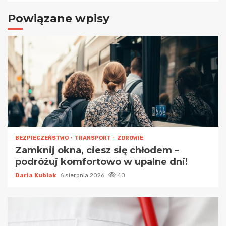
Powiązane wpisy
BEZPIECZEŃSTWO
TRANSPORT
ZDROWIE
Zamknij okna, ciesz się chłodem –
podróżuj komfortowo w upalne dni!
Daria Kubiak
6 sierpnia 2026
40