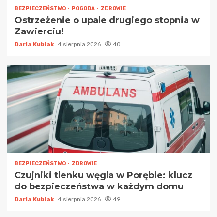
BEZPIECZEŃSTWO
POGODA
ZDROWIE
Ostrzeżenie o upale drugiego stopnia w
Zawierciu!
Daria Kubiak
4 sierpnia 2026
40
BEZPIECZEŃSTWO
ZDROWIE
Czujniki tlenku węgla w Porębie: klucz
do bezpieczeństwa w każdym domu
Daria Kubiak
4 sierpnia 2026
49