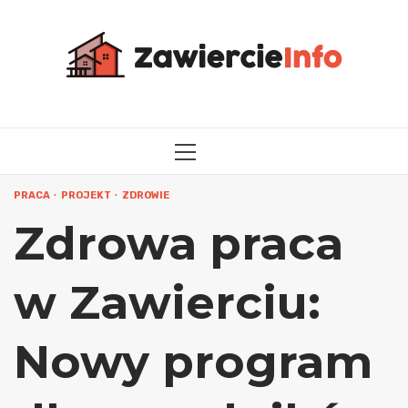
Przejdź
do
treści
MENU
GŁÓWNE
PRACA
PROJEKT
ZDROWIE
Zdrowa praca
w Zawierciu:
Nowy program