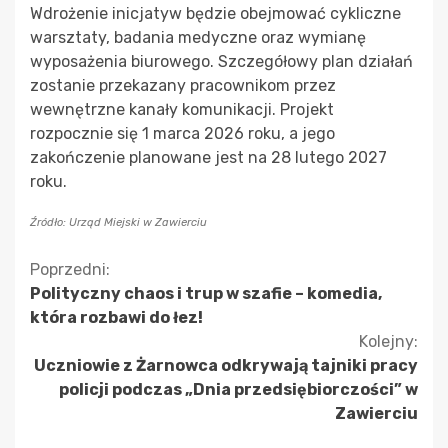
Wdrożenie inicjatyw będzie obejmować cykliczne
warsztaty, badania medyczne oraz wymianę
wyposażenia biurowego. Szczegółowy plan działań
zostanie przekazany pracownikom przez
wewnętrzne kanały komunikacji. Projekt
rozpocznie się 1 marca 2026 roku, a jego
zakończenie planowane jest na 28 lutego 2027
roku.
Źródło: Urząd Miejski w Zawierciu
Kontynuuj
Poprzedni:
Polityczny chaos i trup w szafie – komedia,
czytanie
która rozbawi do łez!
Kolejny:
Uczniowie z Żarnowca odkrywają tajniki pracy
policji podczas „Dnia przedsiębiorczości” w
Zawierciu