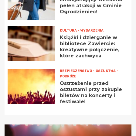
pełen atrakcji w Gminie
Ogrodzieniec!
KULTURA
WYDARZENIA
Książki i dzierganie w
bibliotece Zawiercie:
kreatywne połączenie,
które zachwyca
BEZPIECZEŃSTWO
OSZUSTWA
PODRÓŻE
Ostrzeżenie przed
oszustami przy zakupie
biletów na koncerty i
festiwale!