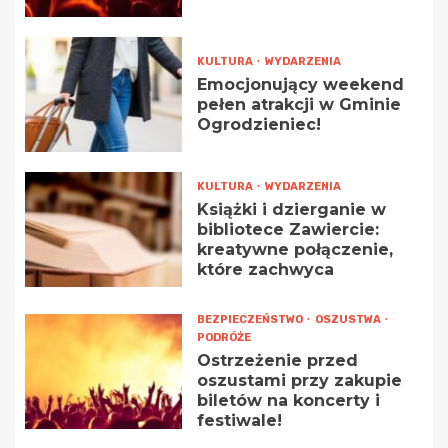
KULTURA
WYDARZENIA
Emocjonujący weekend
pełen atrakcji w Gminie
Ogrodzieniec!
KULTURA
WYDARZENIA
Książki i dzierganie w
bibliotece Zawiercie:
kreatywne połączenie,
które zachwyca
BEZPIECZEŃSTWO
OSZUSTWA
PODRÓŻE
Ostrzeżenie przed
oszustami przy zakupie
biletów na koncerty i
festiwale!