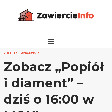
Przejdź
do
treści
MENU
GŁÓWNE
KULTURA
WYDARZENIA
Zobacz „Popiół
i diament” –
dziś o 16:00 w