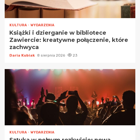
KULTURA
WYDARZENIA
Książki i dzierganie w bibliotece
Zawiercie: kreatywne połączenie, które
zachwyca
Daria Kubiak
8 sierpnia 2026
23
KULTURA
WYDARZENIA