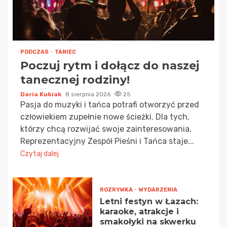
PODCZAS
TANIEC
Poczuj rytm i dołącz do naszej
tanecznej rodziny!
Daria Kubiak
8 sierpnia 2026
25
Pasja do muzyki i tańca potrafi otworzyć przed
człowiekiem zupełnie nowe ścieżki. Dla tych,
którzy chcą rozwijać swoje zainteresowania,
Reprezentacyjny Zespół Pieśni i Tańca staje...
Czytaj dalej
ROZRYWKA
WYDARZENIA
Letni festyn w Łazach:
karaoke, atrakcje i
smakołyki na skwerku