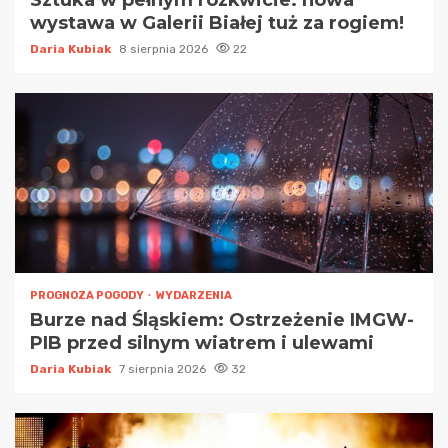
Sztuka w pełnym rozkwicie: nowa
wystawa w Galerii Białej tuż za rogiem!
Daria Kubiak
8 sierpnia 2026
22
PROGNOZA POGODY
WYDARZENIA
Burze nad Śląskiem: Ostrzeżenie IMGW-
PIB przed silnym wiatrem i ulewami
Daria Kubiak
7 sierpnia 2026
32