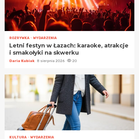
ROZRYWKA
WYDARZENIA
Letni festyn w Łazach: karaoke, atrakcje
i smakołyki na skwerku
Daria Kubiak
8 sierpnia 2026
20
KULTURA
WYDARZENIA