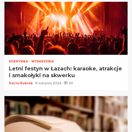
ROZRYWKA
WYDARZENIA
Letni festyn w Łazach: karaoke, atrakcje
i smakołyki na skwerku
Daria Kubiak
8 sierpnia 2026
20