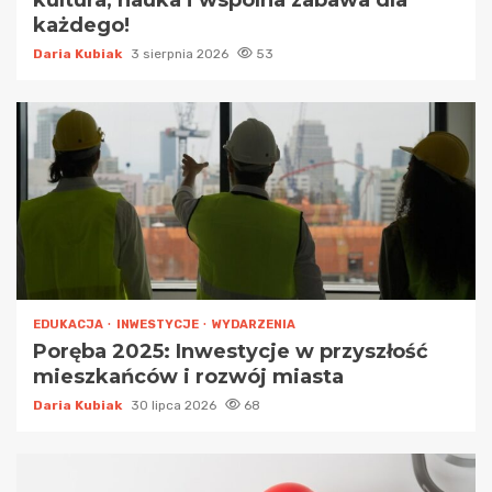
kultura, nauka i wspólna zabawa dla
każdego!
Daria Kubiak
3 sierpnia 2026
53
EDUKACJA
INWESTYCJE
WYDARZENIA
Poręba 2025: Inwestycje w przyszłość
mieszkańców i rozwój miasta
Daria Kubiak
30 lipca 2026
68