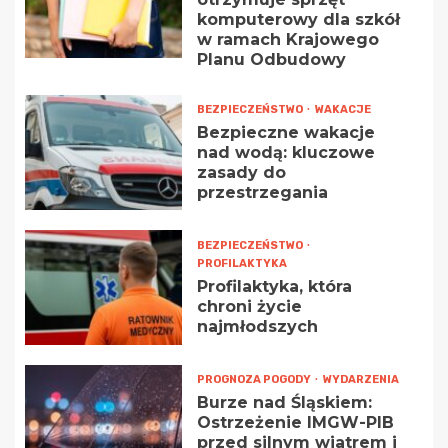
komputerowy dla szkół
w ramach Krajowego
Planu Odbudowy
BEZPIECZEŃSTWO
WAKACJE
Bezpieczne wakacje
nad wodą: kluczowe
zasady do
przestrzegania
BEZPIECZEŃSTWO
PROFILAKTYKA
Profilaktyka, która
chroni życie
najmłodszych
PROGNOZA POGODY
WYDARZENIA
Burze nad Śląskiem:
Ostrzeżenie IMGW-PIB
przed silnym wiatrem i