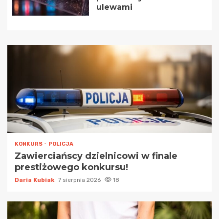
ulewami
KONKURS
POLICJA
Zawierciańscy dzielnicowi w finale
prestiżowego konkursu!
Daria Kubiak
7 sierpnia 2026
18