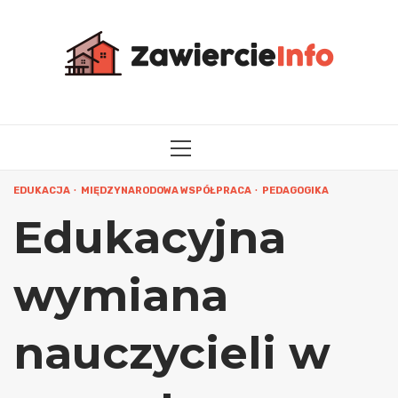
Przejdź
do
treści
MENU
GŁÓWNE
EDUKACJA
MIĘDZYNARODOWA WSPÓŁPRACA
PEDAGOGIKA
Edukacyjna
wymiana
nauczycieli w