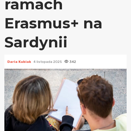
ramach
Erasmus+ na
Sardynii
Daria Kubiak
4 listopada 2025
342