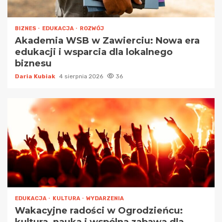
BIZNES
EDUKACJA
ROZWÓJ
Akademia WSB w Zawierciu: Nowa era
edukacji i wsparcia dla lokalnego
biznesu
Daria Kubiak
4 sierpnia 2026
36
EDUKACJA
KULTURA
WYDARZENIA
Wakacyjne radości w Ogrodzieńcu: