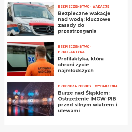
BEZPIECZEŃSTWO
WAKACJE
Bezpieczne wakacje
nad wodą: kluczowe
zasady do
przestrzegania
BEZPIECZEŃSTWO
PROFILAKTYKA
Profilaktyka, która
chroni życie
najmłodszych
PROGNOZA POGODY
WYDARZENIA
Burze nad Śląskiem:
Ostrzeżenie IMGW-PIB
przed silnym wiatrem i
ulewami