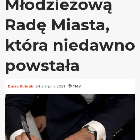
Młodzieżową
Radę Miasta,
która niedawno
powstała
Daria Kubiak
24 sierpnia 2021
1149