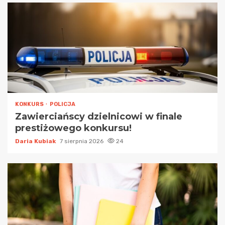
KONKURS
POLICJA
Zawierciańscy dzielnicowi w finale
prestiżowego konkursu!
Daria Kubiak
7 sierpnia 2026
24