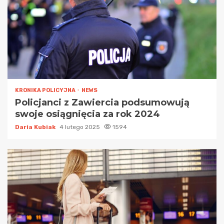
KRONIKA POLICYJNA
NEWS
Policjanci z Zawiercia podsumowują
swoje osiągnięcia za rok 2024
Daria Kubiak
4 lutego 2025
1594