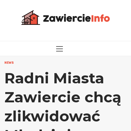
Przejdź
do
treści
MENU
GŁÓWNE
NEWS
Radni Miasta
Zawiercie chcą
zlikwidować